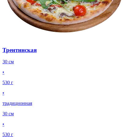
Трентинская
30 см
•
530 г
•
традиционная
30 см
•
530 г