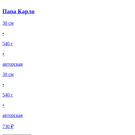
Папа Карло
30 см
•
540 г
•
авторская
30 см
•
540 г
•
авторская
730 ₽