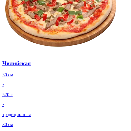
Чилийская
30 см
•
570 г
•
традиционная
30 см