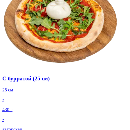
С бурратой (25 см)
25 см
•
430 г
•
авторская