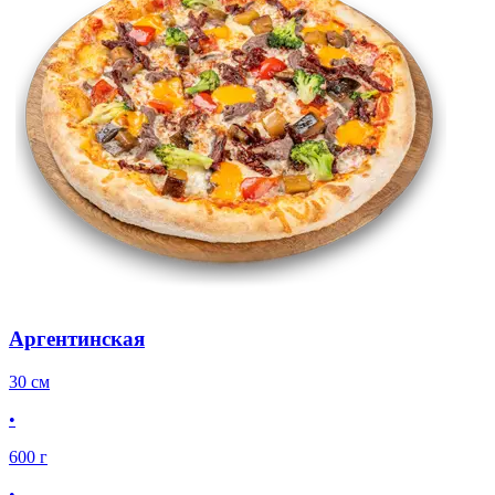
Аргентинская
30 см
•
600 г
•