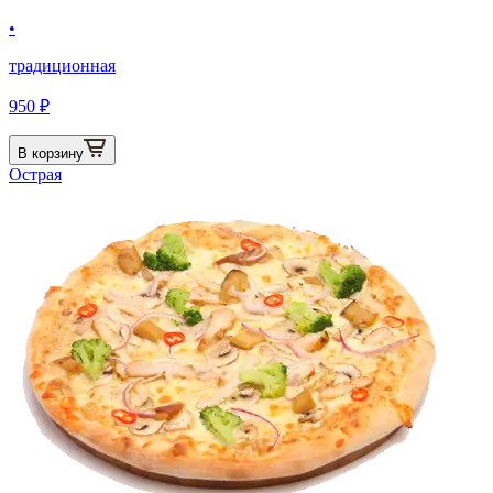
•
традиционная
950 ₽
В корзину
Острая