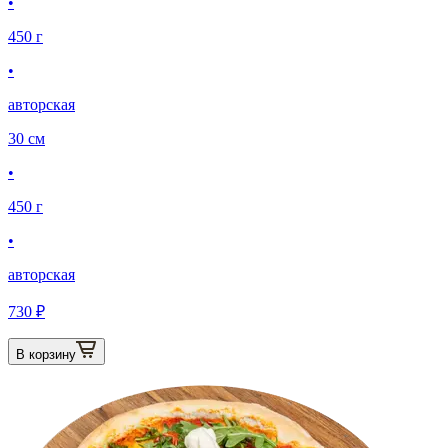
•
450 г
•
авторская
30 см
•
450 г
•
авторская
730 ₽
В корзину