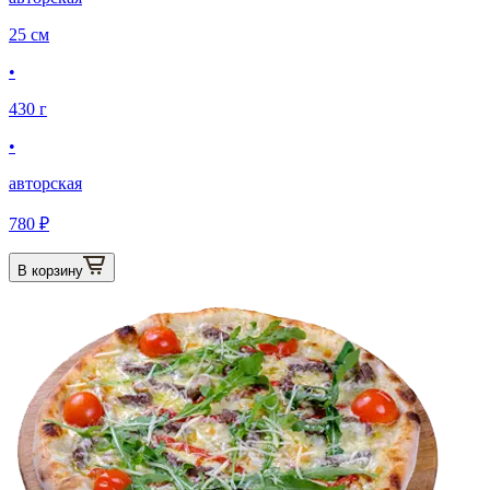
25 см
•
430 г
•
авторская
780 ₽
В корзину