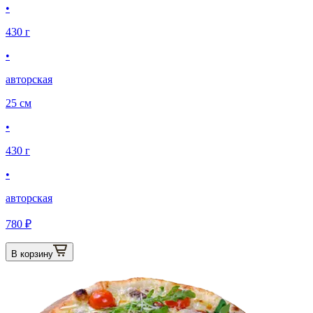
•
430 г
•
авторская
25 см
•
430 г
•
авторская
780 ₽
В корзину