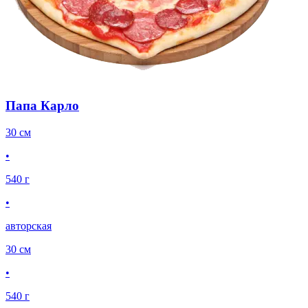
Папа Карло
30 см
•
540 г
•
авторская
30 см
•
540 г