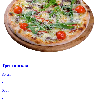
Трентинская
30 см
•
530 г
•