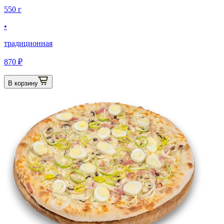
550 г
•
традиционная
870 ₽
В корзину