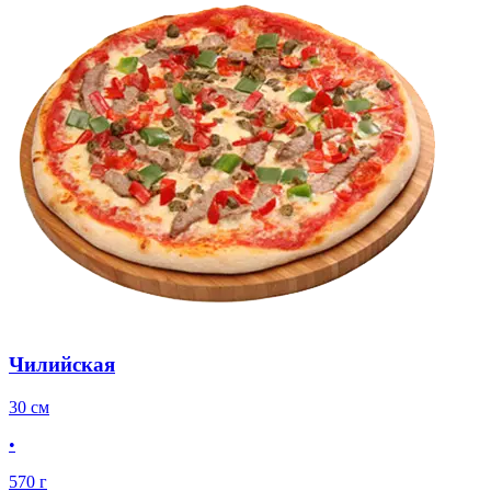
Чилийская
30 см
•
570 г