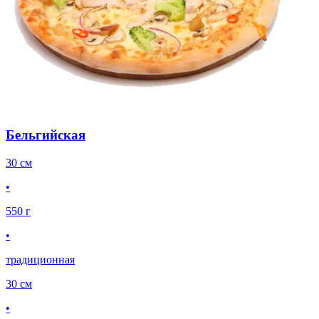
Бельгийская
30 см
•
550 г
•
традиционная
30 см
•