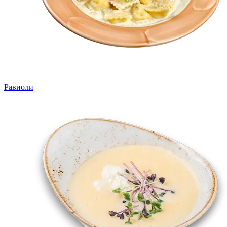
Равиоли