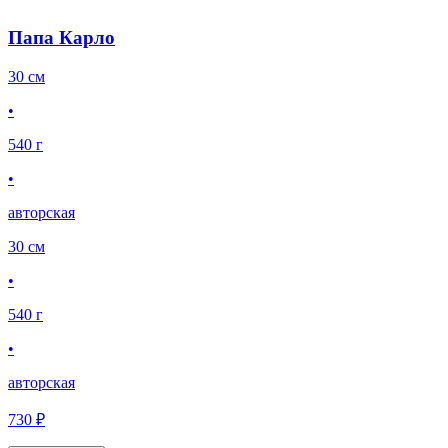
Папа Карло
30 см
•
540 г
•
авторская
30 см
•
540 г
•
авторская
730 ₽