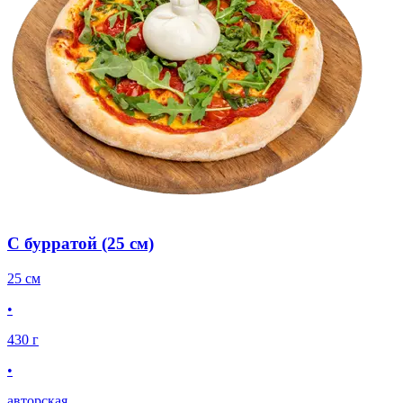
С бурратой (25 см)
25 см
•
430 г
•
авторская