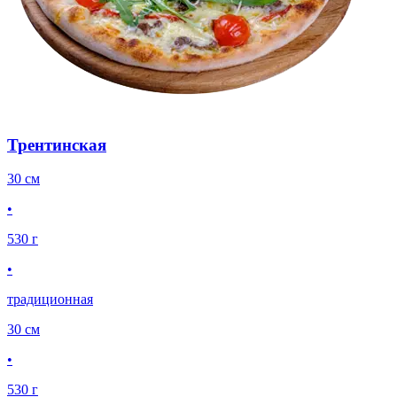
Трентинская
30 см
•
530 г
•
традиционная
30 см
•
530 г