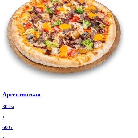
Аргентинская
30 см
•
600 г
•