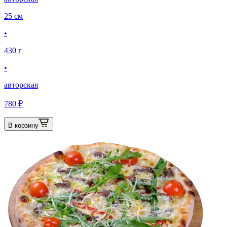
25 см
•
430 г
•
авторская
780 ₽
В корзину