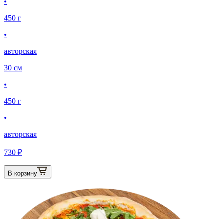
•
450 г
•
авторская
30 см
•
450 г
•
авторская
730 ₽
В корзину