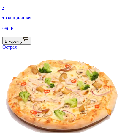
•
традиционная
950 ₽
В корзину
Острая