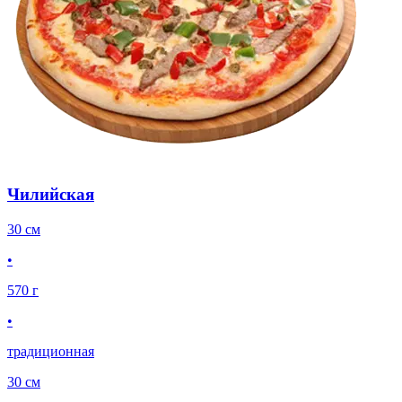
Чилийская
30 см
•
570 г
•
традиционная
30 см