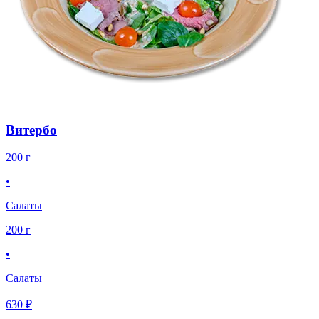
Витербо
200 г
•
Салаты
200 г
•
Салаты
630 ₽