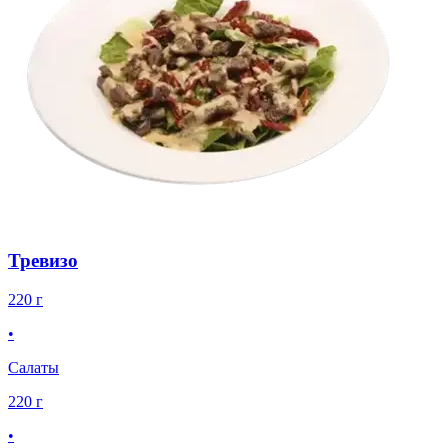
Тревизо
220 г
•
Салаты
220 г
•