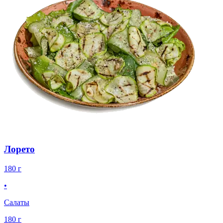
Лорето
180 г
•
Салаты
180 г