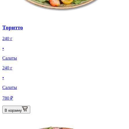
Торитто
240 г
•
Салаты
240 г
•
Салаты
780 ₽
В корзину