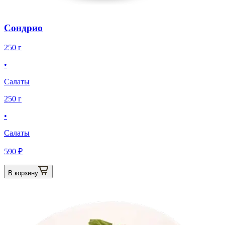
Сондрио
250 г
•
Салаты
250 г
•
Салаты
590 ₽
В корзину