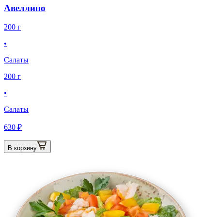
Авеллино
200 г
•
Салаты
200 г
•
Салаты
630 ₽
В корзину