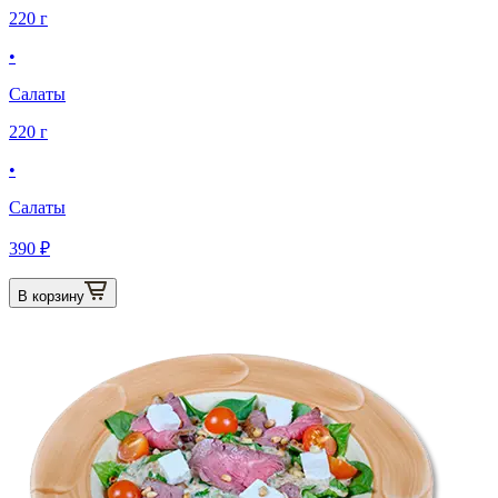
220 г
•
Салаты
220 г
•
Салаты
390 ₽
В корзину