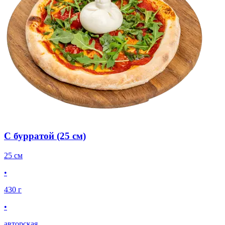
С бурратой (25 см)
25 см
•
430 г
•
авторская