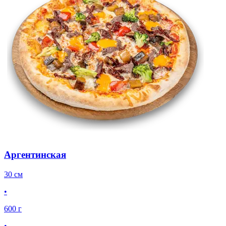
Аргентинская
30 см
•
600 г
•