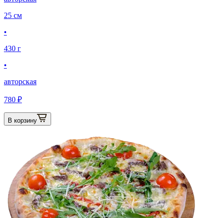
25 см
•
430 г
•
авторская
780 ₽
В корзину