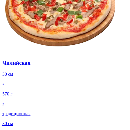
Чилийская
30 см
•
570 г
•
традиционная
30 см