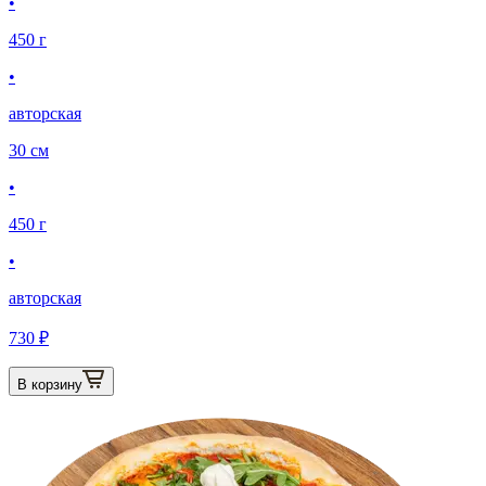
•
450 г
•
авторская
30 см
•
450 г
•
авторская
730 ₽
В корзину