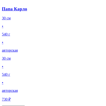
Папа Карло
30 см
•
540 г
•
авторская
30 см
•
540 г
•
авторская
730 ₽