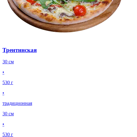
Трентинская
30 см
•
530 г
•
традиционная
30 см
•
530 г