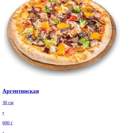
Аргентинская
30 см
•
600 г
•