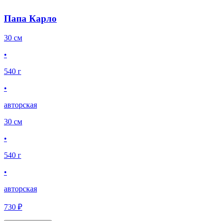
Папа Карло
30 см
•
540 г
•
авторская
30 см
•
540 г
•
авторская
730 ₽