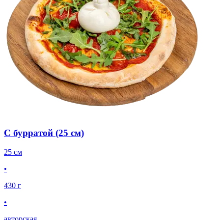
С бурратой (25 см)
25 см
•
430 г
•
авторская