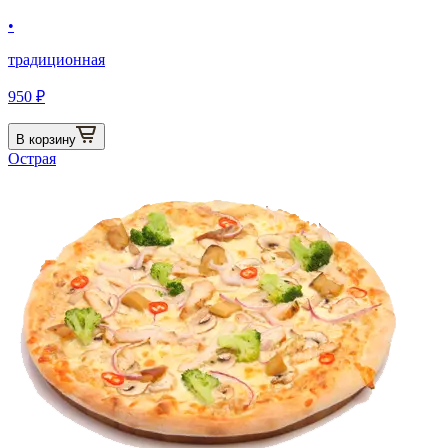
•
традиционная
950 ₽
В корзину
Острая