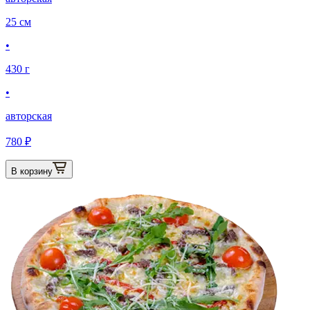
25 см
•
430 г
•
авторская
780 ₽
В корзину