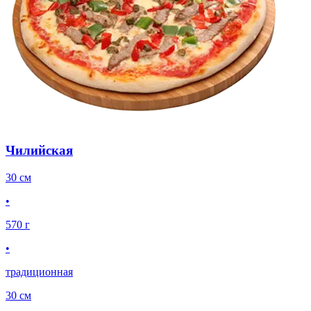
Чилийская
30 см
•
570 г
•
традиционная
30 см