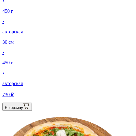
•
450 г
•
авторская
30 см
•
450 г
•
авторская
730 ₽
В корзину