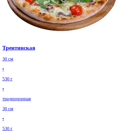
Трентинская
30 см
•
530 г
•
традиционная
30 см
•
530 г